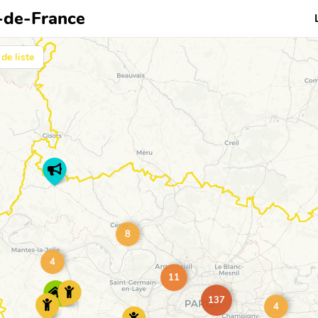
e-de-France
de liste
8
4
11
137
4